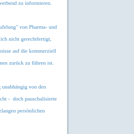
werbend zu informieren.
eufelung" von Pharma- und
h nicht gerechtfertigt,
tnisse auf die kommerziell
men zurück zu führen ist.
ig unabhängig von den
cht - doch pauschalisierte
elangen persönlichen