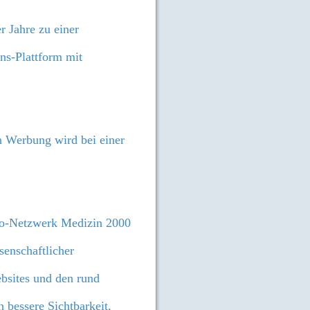
r Jahre zu einer
ns-Plattform mit
en Werbung wird bei einer
fo-Netzwerk Medizin 2000
senschaftlicher
bsites und den rund
 bessere Sichtbarkeit,