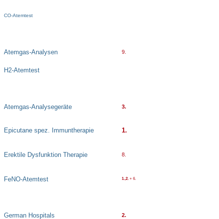
CO-Atemtest
Atemgas-Analysen
9.
H2-Atemtest
Atemgas-Analysegeräte
3.
Epicutane spez. Immuntherapie
1.
Erektile Dysfunktion Therapie
8.
FeNO-Atemtest
1.,2.
+ 6.
German Hospitals
2.