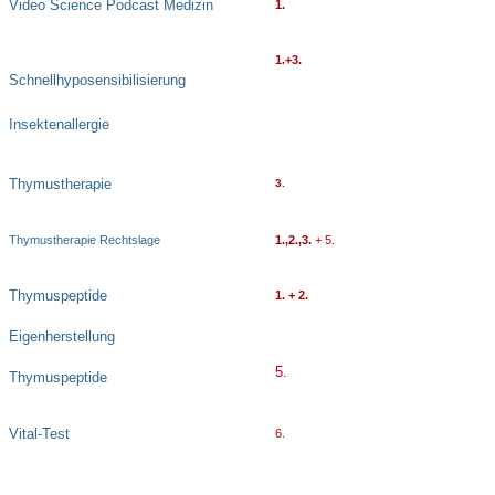
Video Science Podcast Medizin
1.
1.+3.
Schnellhyposensibilisierung
Insektenallergie
Thymustherapie
3.
Thymustherapie Rechtslage
1.,2.,3.
+ 5.
Thymuspeptide
1. + 2.
Eigenherstellung
5.
Thymuspeptide
Vital-Test
6.