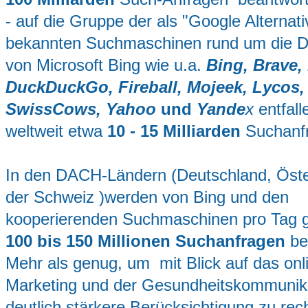
- auf die Gruppe der als "Google Alternat
bekannten Suchmaschinen rund um die 
von Microsoft Bing wie u.a.
Bing, Brave,
DuckDuckGo, Fireball, Mojeek, Lyco
SwissCows, Yahoo
und
Yande
x
entfall
weltweit etwa
10 - 15 Milliarden
Suchanf
In den DACH-Ländern (Deutschland, Öste
der Schweiz )werden von Bing und den
kooperierenden Suchmaschinen pro Tag 
100 bis 150 Millionen Suchanfragen
be
Mehr als genug, um mit Blick auf das onl
Marketing und der Gesundheitskommunika
deutlich stärkere Berücksichtigung zu rech